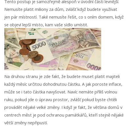
Tento postup je samozřejmě alespoň v úvodní části levnější.
Nemusíte platit miliony za dům, zvlášť když budete využívat
jen pár místností. Také nemusíte řešit, co s oním domem, když
se objeví lepší místo, kam vaše sídlo umístit.
Na druhou stranu je zde fakt, že budete muset platit majiteli
každý měsíc určitou dohodnutou částku. A jak poroste inflace,
může se i tato částka navyšovat. Navíc nemáte příliš volnou
ruku, pokud jde o úpravu prostor, zvlášť pokud byste chtěli
provádět nějaké velké změny. I když je fakt, že většina domů v
centrech měst je pod ochranou památkářů, kteří stejně nějaké
větší změny nepřipustí.