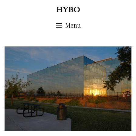
Skip
HYBO
to
content
Menu