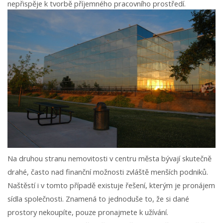
nepřispěje k tvorbě příjemného pracovního prostředí.
Na druhou stranu nemovitosti v centru města bývají skutečně
drahé, často nad finanční možnosti zvláště menších podniků.
Naštěstí i v tomto případě existuje řešení, kterým je
pronájem
sídla společnosti
. Znamená to jednoduše to, že si dané
prostory nekoupíte, pouze pronajmete k užívání.