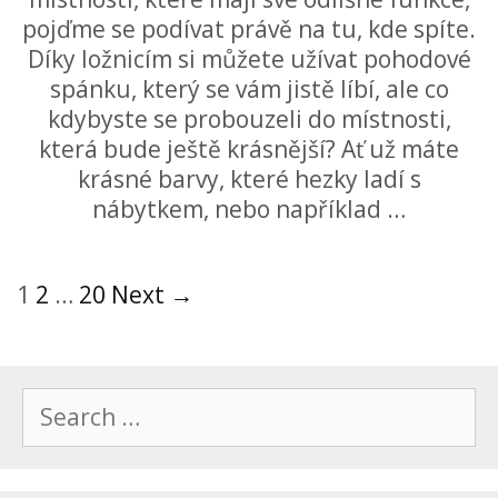
pojďme se podívat právě na tu, kde spíte.
Díky ložnicím si můžete užívat pohodové
spánku, který se vám jistě líbí, ale co
kdybyste se probouzeli do místnosti,
která bude ještě krásnější? Ať už máte
krásné barvy, které hezky ladí s
nábytkem, nebo například …
Post
1
2
…
20
Next →
navigation
Search
for: