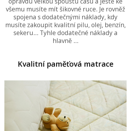
opravdu velkou spoustu času a ještě ke
všemu musíte mít šikovné ruce. Je rovněž
spojena s dodatečnými náklady, kdy
musíte zakoupit kvalitní pilu, olej, benzín,
sekeru… Tyhle dodatečné náklady a
hlavně …
Kvalitní paměťová matrace