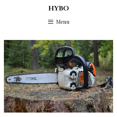
Skip
HYBO
to
content
Menu