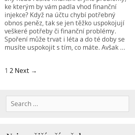
ke kterým by vám padla vhod finanční
injekce? Když na účtu chybí potřebný
obnos peněz, tak se jen těžko uspokojují
veškeré potřeby či finanční problémy.
Spoření může trvat i léta a do té doby se
musíte uspokojit s tím, co máte. Avšak …
Post
1
2
Next →
navigation
Search
for: