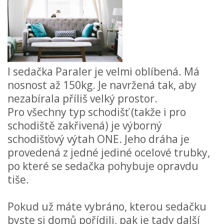
I
sedačka
Paraler je velmi oblíbená. Má
nosnost až 150kg. Je navržená tak, aby
nezabírala příliš velký prostor.
Pro všechny typ schodišť (takže i pro
schodiště zakřivená) je výborný
schodišťový výtah ONE. Jeho dráha je
provedená z jedné jediné ocelové trubky,
po které se sedačka pohybuje opravdu
tiše.
Pokud už máte vybráno, kterou sedačku
byste si domů pořídili, pak je tady další