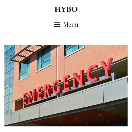
Skip
HYBO
to
content
Menu