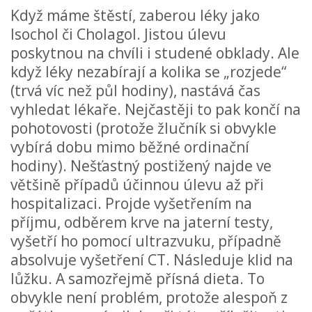
Když máme štěstí, zaberou léky jako
Isochol či Cholagol. Jistou úlevu
poskytnou na chvíli i studené obklady. Ale
když léky nezabírají a kolika se „rozjede“
(trvá víc než půl hodiny), nastává čas
vyhledat lékaře. Nejčastěji to pak končí na
pohotovosti (protože žlučník si obvykle
vybírá dobu mimo běžné ordinační
hodiny). Nešťastný postižený najde ve
většině případů účinnou úlevu až při
hospitalizaci. Projde vyšetřením na
příjmu, odběrem krve na jaterní testy,
vyšetří ho pomocí ultrazvuku, případně
absolvuje vyšetření CT. Následuje klid na
lůžku. A samozřejmě přísná dieta. To
obvykle není problém, protože alespoň z