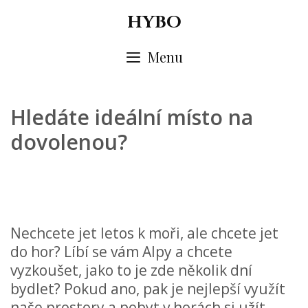
Skip
HYBO
to
content
Menu
Hledáte ideální místo na
dovolenou?
Nechcete jet letos k moři, ale chcete jet
do hor? Líbí se vám Alpy a chcete
vyzkoušet, jako to je zde několik dní
bydlet? Pokud ano, pak je nejlepší využít
naše prostory a pobyt v horách si užít