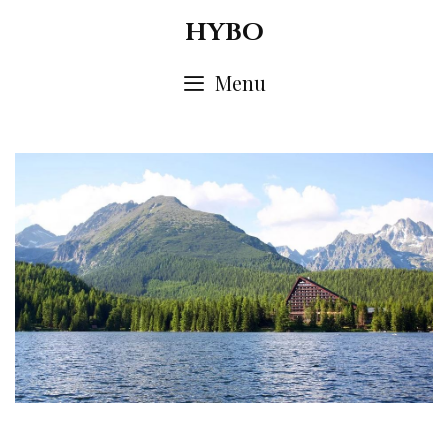
Skip
HYBO
to
content
Menu