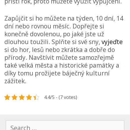
příští rok, proto můžete využít vypůjčení.
Zapůjčit si ho můžete na týden, 10 dní, 14
dní nebo rovnou měsíc. Dopřejte si
konečně dovolenou, po jaké jste už
dlouhou toužili. Splňte si své sny,
vyjeďte
si do hor, lesů nebo zkrátka a dobře do
přírody. Navštívit můžete samozřejmě
také velká města a historické památky a
díky tomu prožijete báječný kulturní
zážitek.
4.4/5 - (7 votes)
Search
for: