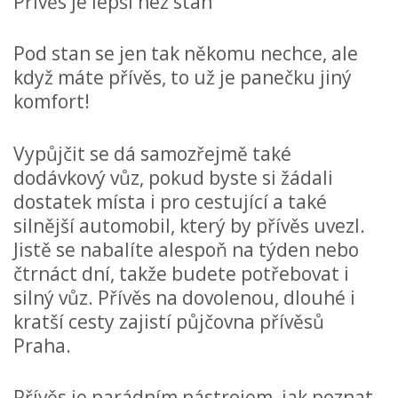
Přívěs je lepší než stan
Pod stan se jen tak někomu nechce, ale
když máte přívěs, to už je panečku jiný
komfort!
Vypůjčit se dá samozřejmě také
dodávkový vůz, pokud byste si žádali
dostatek místa i pro cestující a také
silnější automobil, který by přívěs uvezl.
Jistě se nabalíte alespoň na týden nebo
čtrnáct dní, takže budete potřebovat i
silný vůz.
Přívěs na dovolenou, dlouhé i
kratší cesty zajistí
půjčovna přívěsů
Praha.
Přívěs je parádním nástrojem, jak poznat