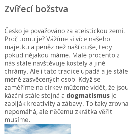
Zvířecí božstva
Česko je považováno za ateistickou zemi.
Proč tomu je? Vážíme si více našeho
majetku a peněz než naší duše, tedy
pokud nějakou máme. Malé procento z
nás stále navštěvuje kostely a jiné
chrámy. Ale i tato tradice upadá a je stále
méně zasvěcených osob. Když se
zaměříme na církev můžeme vidět, že jsou
kázání stále stejná a
dogmatismus
je
zabiják kreativity a zábavy. To taky zrovna
nepomáhá, ale něčemu zkrátka věřit
musíme.