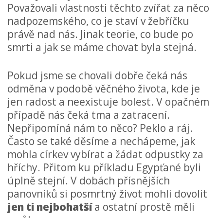
Považovali vlastnosti těchto zvířat za něco
nadpozemského, co je staví v žebříčku
právě nad nás. Jinak teorie, co bude po
smrti a jak se máme chovat byla stejná.
Pokud jsme se chovali dobře čeká nás
odměna v podobě věčného života, kde je
jen radost a neexistuje bolest. V opačném
případě nás čeká tma a zatracení.
Nepřipomíná nám to něco? Peklo a ráj.
Často se také děsíme a nechápeme, jak
mohla církev vybírat a žádat odpustky za
hříchy. Přitom ku příkladu Egypťané byli
úplně stejní. V dobách přísnějších
panovníků si posmrtný život mohli dovolit
jen ti nejbohatší
a ostatní prostě měli