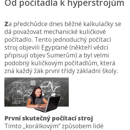
Od počítadla k hyperstrojům
Z
a předchůdce dnes běžné kalkulačky se
dá považovat mechanické kuličkové
počítadlo. Tento jednoduchý počítací
stroj objevili Egypťané (někteří vědci
připisují objev Sumerům) a byl velmi
podobný kuličkovým počítadlům, která
zná každý žák první třídy základní školy.
První skutečný počítací stroj
Tímto „korálkovým“ způsobem lidé