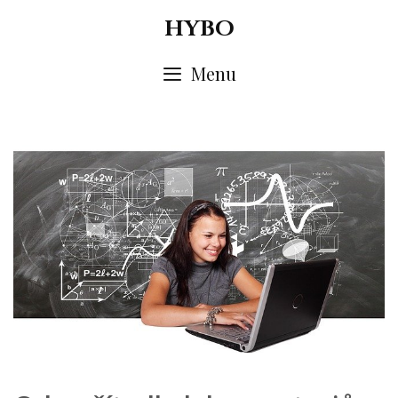
Skip
HYBO
to
content
Menu