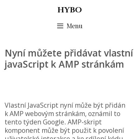
Skip
HYBO
to
content
Menu
Nyní můžete přidávat vlastní
javaScript k AMP stránkám
Vlastní JavaScript nyní může být přidán
k AMP webovým stránkám, oznámil to
tento týden Google. AMP-skript
komponent může být použit k povolení
uživatelské interakce a ke sdílení kódu