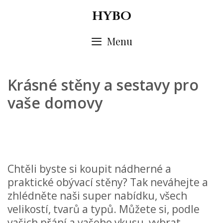
Skip
HYBO
to
content
Menu
Krásné stěny a sestavy pro
vaše domovy
Chtěli byste si koupit nádherné a
praktické
obývací stěny
? Tak neváhejte a
zhlédněte naši super nabídku, všech
velikostí, tvarů a typů. Můžete si, podle
vašich přání a vašeho vkusu, vybrat