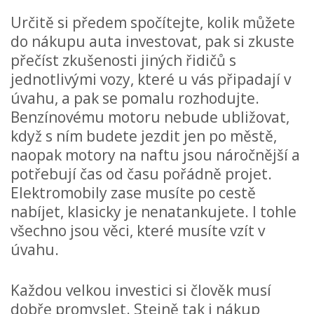
Určitě si předem spočítejte, kolik můžete
do nákupu auta investovat, pak si zkuste
přečíst zkušenosti jiných řidičů s
jednotlivými vozy, které u vás připadají v
úvahu, a pak se pomalu rozhodujte.
Benzínovému motoru nebude ubližovat,
když s ním budete jezdit jen po městě,
naopak motory na naftu jsou náročnější a
potřebují čas od času pořádně projet.
Elektromobily zase musíte po cestě
nabíjet, klasicky je nenatankujete. I tohle
všechno jsou věci, které musíte vzít v
úvahu.
Každou velkou investici si člověk musí
dobře promyslet. Stejně tak i nákup