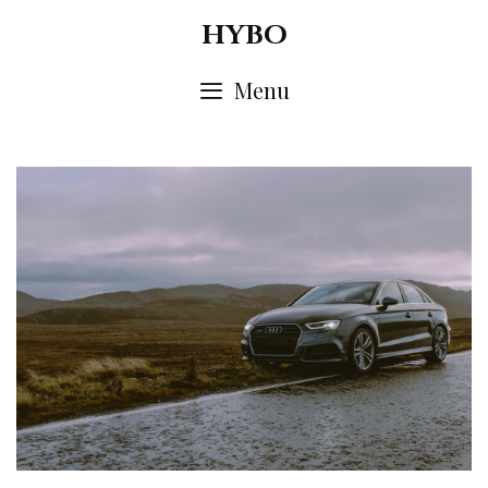
Skip
HYBO
to
content
Menu