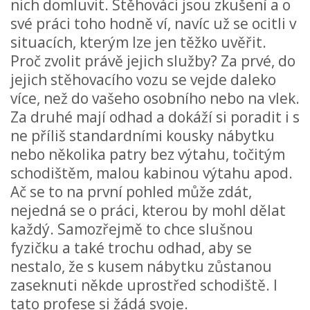
nich domluvit. Stěhováci jsou zkušení a o
své práci toho hodně ví, navíc už se ocitli v
situacích, kterým lze jen těžko uvěřit.
Proč zvolit právě jejich služby? Za prvé, do
jejich stěhovacího vozu se vejde daleko
více, než do vašeho osobního nebo na vlek.
Za druhé mají odhad a dokáží si poradit i s
ne příliš standardními kousky nábytku
nebo několika patry bez výtahu, točitým
schodištěm, malou kabinou výtahu apod.
Ač se to na první pohled může zdát,
nejedná se o práci, kterou by mohl dělat
každý. Samozřejmě to chce slušnou
fyzičku a také trochu odhad, aby se
nestalo, že s kusem nábytku zůstanou
zaseknuti někde uprostřed schodiště. I
tato profese si žádá svoje.