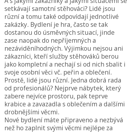
A s jakými zákazníky a jakými situacemi se
setkávají samotní stěhováci? Lidé jsou
různí a tomu také odpovídají jednotlivé
zakázky. Bydlení je hra, často se tak
dostanou do úsměvných situací, jinde
zase naopak do nepříjemných a
nezáviděníhodných. Výjimkou nejsou ani
zákazníci, kteří služby stěhováků berou
jako kompletní a nechají si od nich sbalit i
svoje osobní věci vč. peřin a oblečení.
Prostě, lidé jsou různí. Jedna dobrá rada
od profesionálů? Nejprve nábytek, který
zabere nejvíce prostoru, pak teprve
krabice a zavazadla s oblečením a dalšími
drobnějšími věcmi.
Nové bydlení máte připraveno a nezbývá
než ho zaplnit svými věcmi nejlépe za