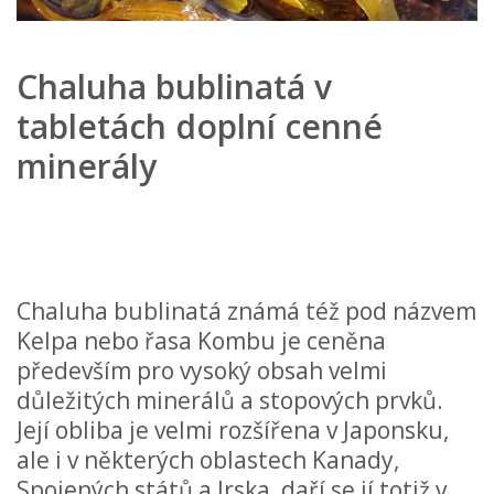
Chaluha bublinatá v
tabletách doplní cenné
minerály
Chaluha bublinatá známá též pod názvem
Kelpa nebo řasa Kombu je ceněna
především pro vysoký obsah velmi
důležitých minerálů a stopových prvků.
Její obliba je velmi rozšířena v Japonsku,
ale i v některých oblastech Kanady,
Spojených států a Irska, daří se jí totiž v