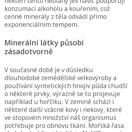
někteří tento neblahý jev navíc podporují
konzumací alkoholu a kouřením, což
cenné minerály z těla odvádí přímo
exponenciálním tempem.
Minerální látky působí
zásadotvorně
V současné době je v důsledku
dlouhodobé zemědělské velkovýroby a
používání syntetických hnojiv půda chudší
o některé prvky, výrazně se to projevuje
například u hořčíku. V zemině schází i
některé další vzácné kovy i nekovy, které
ve stopovém množství náš organismus
potřebuje pro obnovu tkání. Mořská řasa