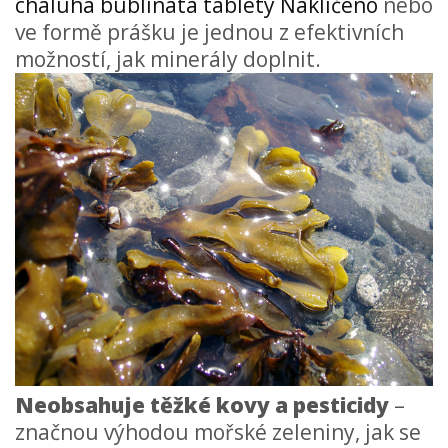
chaluha bublinatá tablety Naklíčeno
nebo
ve formě prášku je jednou z efektivních
možností, jak minerály doplnit.
Neobsahuje těžké kovy a pesticidy
–
značnou výhodou mořské zeleniny, jak se